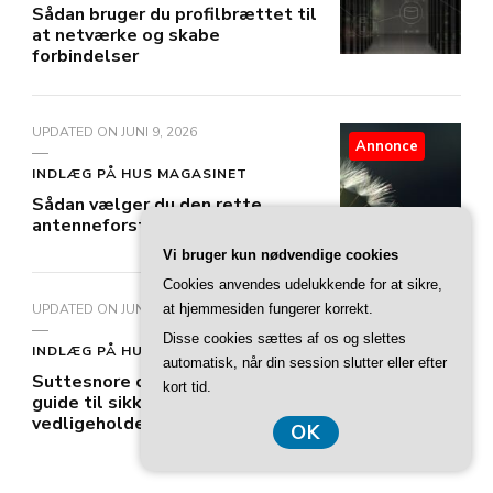
Sådan bruger du profilbrættet til
at netværke og skabe
forbindelser
UPDATED ON
JUNI 9, 2026
Annonce
INDLÆG PÅ HUS MAGASINET
Sådan vælger du den rette
antenneforstærker til dit hjem
Vi bruger kun nødvendige cookies
Cookies anvendes udelukkende for at sikre,
UPDATED ON
JUNI 9, 2026
at hjemmesiden fungerer korrekt.
Annonce
Disse cookies sættes af os og slettes
INDLÆG PÅ HUS MAGASINET
automatisk, når din session slutter eller efter
Suttesnore og suttekæder: En
kort tid.
guide til sikker brug og
vedligeholdelse
OK