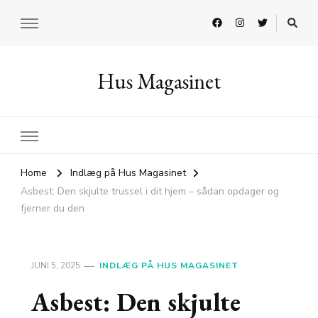
Hus Magasinet
Home
Indlæg på Hus Magasinet
Asbest: Den skjulte trussel i dit hjem – sådan opdager og
fjerner du den
JUNI 5, 2025
INDLÆG PÅ HUS MAGASINET
Asbest: Den skjulte