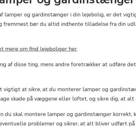
f lamper og gardinstænger i din lejebolig, er det vig
og fremmest bør du altid indhente tilladelse fra din ud
 mere om find lejeboliger her
.
g af disse ting, mens andre foretrækker at udføre det 
et vigtigt at sikre, at du monterer lamper og gardinstæ
age skade på væggene eller loftet, og sikre dig, at alt 
dan du skal montere lamper og gardinstænger korrekt, k
entuelle problemer og sikrer, at alt bliver udført på 