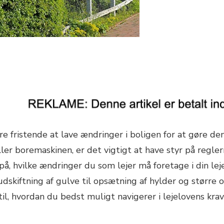
ære fristende at lave ændringer i boligen for at gøre d
r boremaskinen, er det vigtigt at have styr på reglerne
på, hvilke ændringer du som lejer må foretage i din leje
 udskiftning af gulve til opsætning af hylder og størr
il, hvordan du bedst muligt navigerer i lejelovens krav 