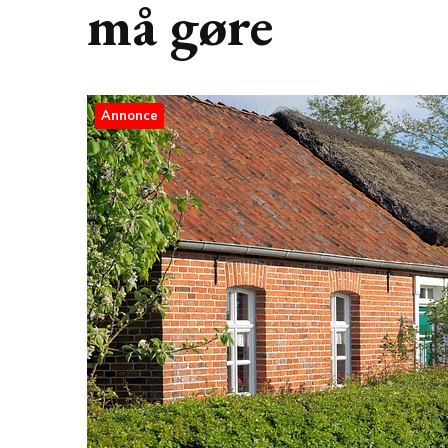
må gøre
Annonce