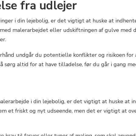
lse fra udlejer
ger i din lejebolig, er det vigtigt at huske at indhent
g med malerarbejdet eller udskiftningen af gulve med 
er.
rhånd undgår du potentielle konflikter og risikoen for 
å sørg altid for at have tilladelse, før du går i gang me
erarbejde i din lejebolig, er det vigtigt at huske at in
em et friskt og nyt udseende, men det er vigtigt at ove
ke krav til farver eller typer af maling, som skal anvend