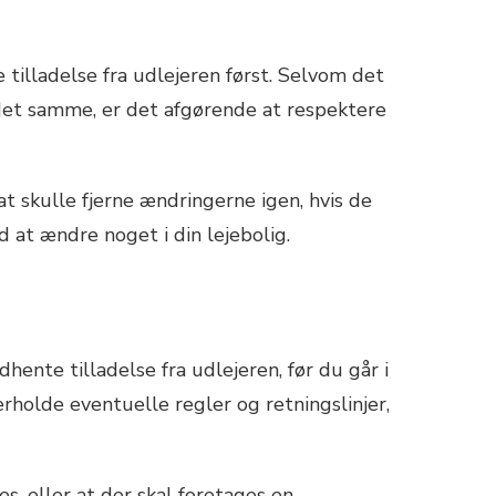
e tilladelse fra udlejeren først. Selvom det
det samme, er det afgørende at respektere
at skulle fjerne ændringerne igen, hvis de
d at ændre noget i din lejebolig.
dhente tilladelse fra udlejeren, før du går i
rholde eventuelle regler og retningslinjer,
es, eller at der skal foretages en