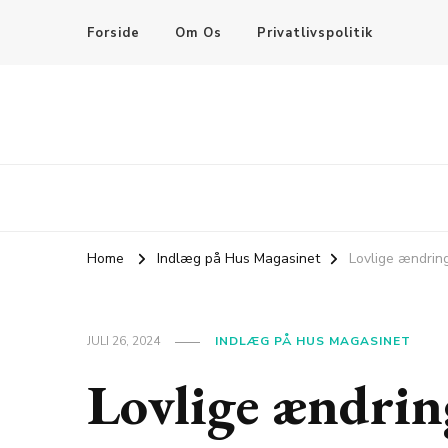
Forside
Om Os
Privatlivspolitik
Home
Indlæg på Hus Magasinet
Lovlige ændring
JULI 26, 2024
INDLÆG PÅ HUS MAGASINET
Lovlige ændring