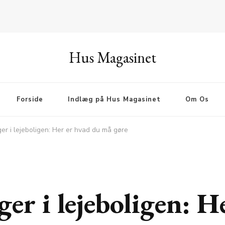
Hus Magasinet
Forside
Indlæg på Hus Magasinet
Om Os
er i lejeboligen: Her er hvad du må gøre
er i lejeboligen: H