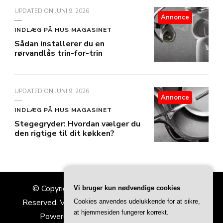
UPDATED ON
JUNI 9, 2026
Annonce
INDLÆG PÅ HUS MAGASINET
Sådan installerer du en
rørvandlås trin-for-trin
UPDATED ON
JUNI 9, 2026
Annonce
INDLÆG PÅ HUS MAGASINET
Stegegryder: Hvordan vælger du
den rigtige til dit køkken?
© Copyright 2026
Hus Magasinet
. All Rights
Vi bruger kun nødvendige cookies
Reserved.
Vilva | Developed By
Blossom Themes
.
Cookies anvendes udelukkende for at sikre,
at hjemmesiden fungerer korrekt.
Powered by
WordPress
.
Privatlivspolitik