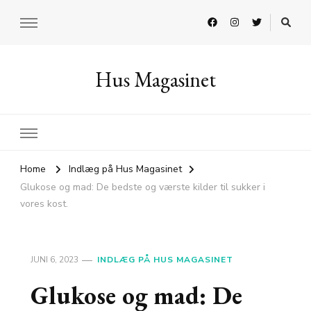
Hus Magasinet
Home
Indlæg på Hus Magasinet
Glukose og mad: De bedste og værste kilder til sukker i
vores kost.
JUNI 6, 2023
INDLÆG PÅ HUS MAGASINET
Glukose og mad: De