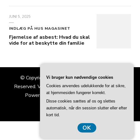
JUNI 5, 2025
INDLÆG PÅ HUS MAGASINET
Fjernelse af asbest: Hvad du skal
vide for at beskytte din familie
© Copyright 2026
Hus Magasinet
. All Rights
Vi bruger kun nødvendige cookies
Reserved.
Vilva | Developed By
Blossom Themes
.
Cookies anvendes udelukkende for at sikre,
at hjemmesiden fungerer korrekt.
Powered by
WordPress
.
Privatlivspolitik
Disse cookies sættes af os og slettes
automatisk, når din session slutter eller efter
kort tid.
OK
CVR 37407739