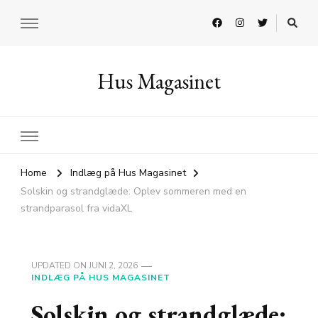
Hus Magasinet
Home
Indlæg på Hus Magasinet
Solskin og strandglæde: Oplev sommeren med en
strandparasol fra vidaXL
UPDATED ON
JUNI 2, 2026
INDLÆG PÅ HUS MAGASINET
Solskin og strandglæde: