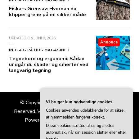
INDLÆG PÅ HUS MAGASINET
Fiskars Grensav: Hvordan du
klipper grene på en sikker måde
UPDATED ON
JUNI 9, 2026
Annonce
INDLÆG PÅ HUS MAGASINET
Tegnebord og ergonomi: Sådan
undgår du skader og smerter ved
langvarig tegning
© Copyright 2026
Hus Magasinet
. All Rights
Vi bruger kun nødvendige cookies
Cookies anvendes udelukkende for at sikre,
Reserved.
Vilva | Developed By
Blossom Themes
.
at hjemmesiden fungerer korrekt.
Powered by
WordPress
.
Privatlivspolitik
Disse cookies sættes af os og slettes
automatisk, når din session slutter eller efter