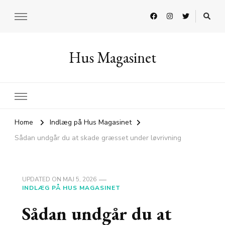
Hus Magasinet
Home
Indlæg på Hus Magasinet
Sådan undgår du at skade græsset under løvrivning
UPDATED ON
MAJ 5, 2026
INDLÆG PÅ HUS MAGASINET
Sådan undgår du at