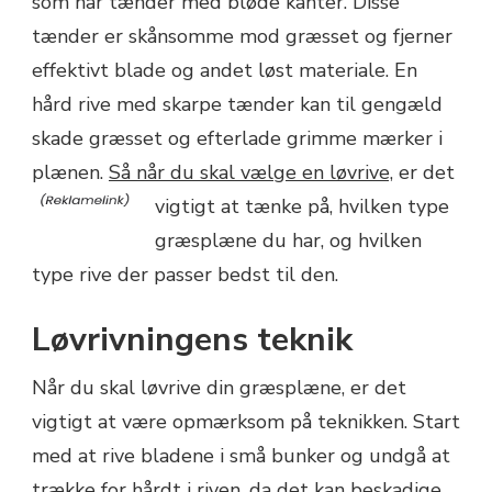
som har tænder med bløde kanter. Disse
tænder er skånsomme mod græsset og fjerner
effektivt blade og andet løst materiale. En
hård rive med skarpe tænder kan til gengæld
skade græsset og efterlade grimme mærker i
plænen.
Så når du skal vælge en løvrive,
er det
vigtigt at tænke på, hvilken type
græsplæne du har, og hvilken
type rive der passer bedst til den.
Løvrivningens teknik
Når du skal løvrive din græsplæne, er det
vigtigt at være opmærksom på teknikken. Start
med at rive bladene i små bunker og undgå at
trække for hårdt i riven, da det kan beskadige