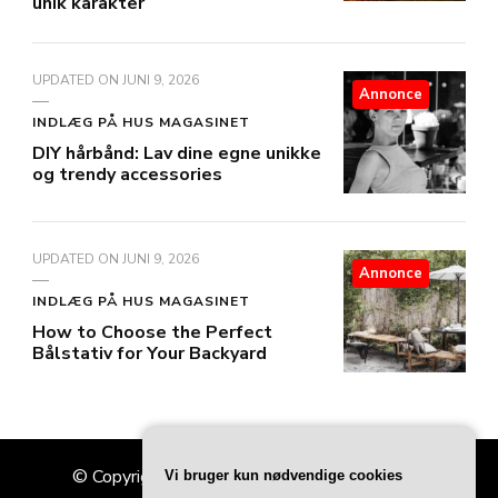
unik karakter
UPDATED ON
JUNI 9, 2026
Annonce
INDLÆG PÅ HUS MAGASINET
DIY hårbånd: Lav dine egne unikke
og trendy accessories
UPDATED ON
JUNI 9, 2026
Annonce
INDLÆG PÅ HUS MAGASINET
How to Choose the Perfect
Bålstativ for Your Backyard
© Copyright 2026
Hus Magasinet
. All Rights
Vi bruger kun nødvendige cookies