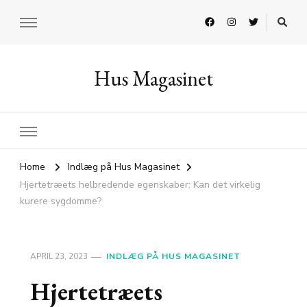
Hus Magasinet
Home
Indlæg på Hus Magasinet
Hjertetræets helbredende egenskaber: Kan det virkelig
kurere sygdomme?
APRIL 23, 2023
INDLÆG PÅ HUS MAGASINET
Hjertetræets