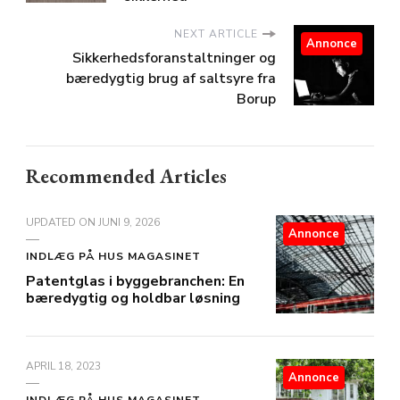
NEXT ARTICLE
Annonce
Sikkerhedsforanstaltninger og
bæredygtig brug af saltsyre fra
Borup
Recommended Articles
UPDATED ON
JUNI 9, 2026
Annonce
INDLÆG PÅ HUS MAGASINET
Patentglas i byggebranchen: En
bæredygtig og holdbar løsning
APRIL 18, 2023
Annonce