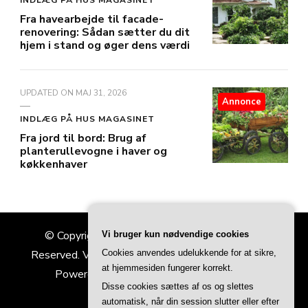
INDLÆG PÅ HUS MAGASINET
Fra havearbejde til facade-
renovering: Sådan sætter du dit
hjem i stand og øger dens værdi
UPDATED ON
MAJ 31, 2026
Annonce
INDLÆG PÅ HUS MAGASINET
Fra jord til bord: Brug af
planterullevogne i haver og
køkkenhaver
© Copyright 2026
Hus Magasinet
. All Rights
Vi bruger kun nødvendige cookies
Cookies anvendes udelukkende for at sikre,
Reserved.
Vilva | Developed By
Blossom Themes
.
at hjemmesiden fungerer korrekt.
Powered by
WordPress
.
Privatlivspolitik
Disse cookies sættes af os og slettes
automatisk, når din session slutter eller efter