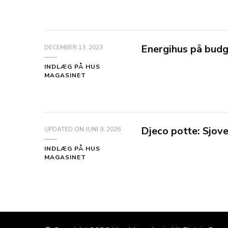
Energihus på budge
DECEMBER 13, 2023
INDLÆG PÅ HUS
MAGASINET
Djeco potte: Sjove
UPDATED ON
JUNI 9, 2026
INDLÆG PÅ HUS
MAGASINET