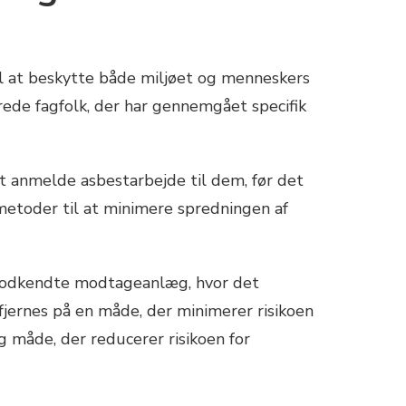
mål at beskytte både miljøet og menneskers
rede fagfolk, der har gennemgået specifik
at anmelde asbestarbejde til dem, før det
etoder til at minimere spredningen af
il godkendte modtageanlæg, hvor det
 fjernes på en måde, der minimerer risikoen
 måde, der reducerer risikoen for