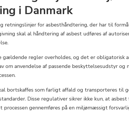
ing i Danmark
g retningslinjer for asbesthåndtering, der har til for
ivning skal al håndtering af asbest udføres af autorise
lse.
e gældende regler overholdes, og det er obligatorisk 
av om anvendelse af passende beskyttelsesudstyr og m
cessen.
skal bortskaffes som farligt affald og transporteres t
standarder. Disse regulativer sikrer ikke kun, at asbest
t processen gennemføres på en miljømæssigt forsvarlig