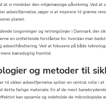
med at vi mindsker den miljømæssige påvirkning. Ved at
er asbestfjernelse, søger vi at inspirere til grønne ren
vores planet.
ende lovgivninger og retningslinjer i Danmark, der sikr
serne en omfattende forståelse for, hvordan man bedst 
ig asbesthåndtering. Ved at fokusere på både teknolog
n mere bæredygtig fremtid.
ogier og metoder til sik
til sikker asbestfjernelse spiller en central rolle i 
d dette farlige materiale. En af de mest banebrydend
effektivt kan opsamle og indeholde de mikroskopiske as