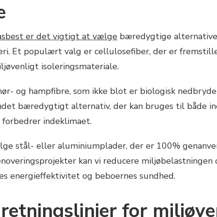
e
 asbest er det vigtigt at vælge
bæredygtige alternativer
ri. Et populært valg er cellulosefiber, der er fremstil
ljøvenligt isoleringsmateriale.
ør- og hampfibre, som ikke blot er biologisk nedbryde
ndet bæredygtigt alternativ, der kan bruges til både i
 forbedrer indeklimaet.
lge stål- eller aluminiumplader, der er 100% genanven
renoveringsprojekter kan vi reducere miljøbelastninge
es energieffektivitet og beboernes sundhed.
retningslinjer for miljøve