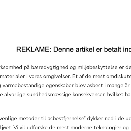
ksomhed på bæredygtighed og miljøbeskyttelse er der
 materialer i vores omgivelser. Et af de mest omdisk
og varmebestandige egenskaber blev asbest i mange år a
ve alvorlige sundhedsmæssige konsekvenser, hvilket har
venlige metoder til asbestfjernelse” dykker ned i de ud
ljøet. Vi vil udforske de mest moderne teknologier og m