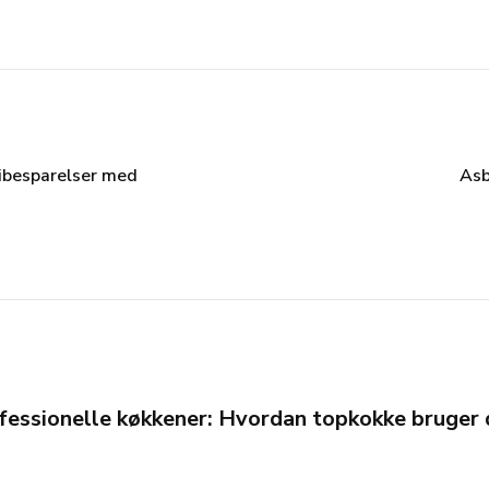
gibesparelser med
Asb
ofessionelle køkkener: Hvordan topkokke bruger