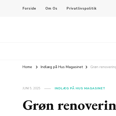
Forside
Om Os
Privatlivspolitik
Home
Indlæg på Hus Magasinet
Grøn renovering
JUNI 5, 2025
INDLÆG PÅ HUS MAGASINET
Grøn renoverin