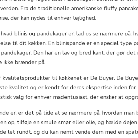
i verden. Fra de traditionelle amerikanske fluffy panca
se, der kan nydes til enhver lejlighed.
, hvad blinis og pandekager er, lad os se nærmere på, h
else til dit køkken. En blinispande er en speciel type pa
g pandekager. Den har en lav og bred kant, der gør de
de ikke brænder på.
f kvalitetsprodukter til køkkenet er De Buyer. De Buy
te kvalitet og er kendt for deres ekspertise inden for
stisk valg for enhver madentusiast, der ønsker at opgr
ande er, er det på tide at se nærmere på, hvordan man 
en op, tilføje en smule smør eller olie, og hælde deje
de let rundt, og du kan nemt vende dem med en spate