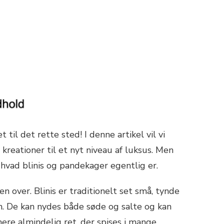
l det rette sted! I denne artikel vil vi
e kreationer til et nyt niveau af luksus. Men
 hvad blinis og pandekager egentlig er.
en over. Blinis er traditionelt set små, tynde
ch. De kan nydes både søde og salte og kan
mere almindelig ret, der spises i mange