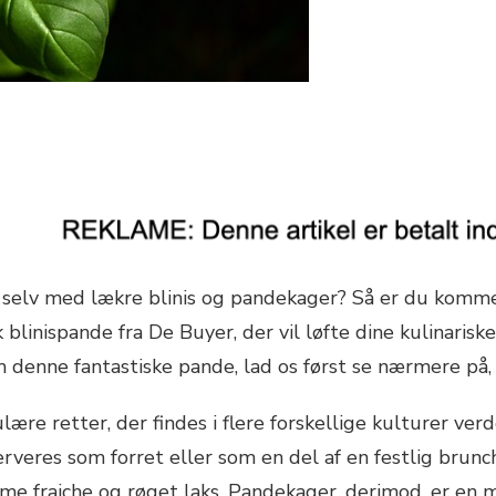
lv med lækre blinis og pandekager? Så er du kommet ti
 blinispande fra De Buyer, der vil løfte dine kulinarisk
om denne fantastiske pande, lad os først se nærmere på,
ære retter, der findes i flere forskellige kulturer verd
erveres som forret eller som en del af en festlig brun
reme fraiche og røget laks. Pandekager, derimod, er en 