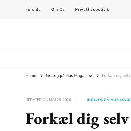
Forside
Om Os
Privatlivspolitik
Home
Indlæg på Hus Magasinet
Forkæl dig selv
UPDATED ON
MAJ 28, 2026
INDLÆG PÅ HUS MAG
Forkæl dig selv