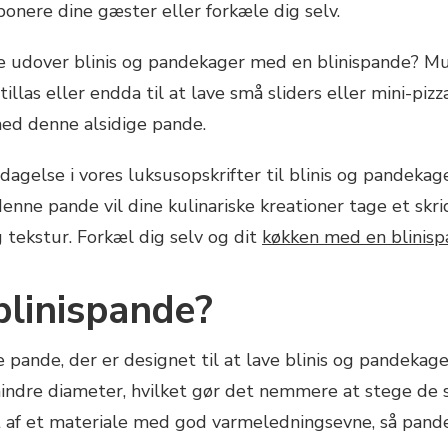
ponere dine gæster eller forkæle dig selv.
e udover blinis og pandekager med en blinispande? M
illas eller endda til at lave små sliders eller mini-piz
med denne alsidige pande.
gelse i vores luksusopskrifter til blinis og pandekager
nne pande vil dine kulinariske kreationer tage et skrid
 tekstur. Forkæl dig selv og dit
køkken med en blinisp
blinispande?
 pande, der er designet til at lave blinis og pandekage
mindre diameter, hvilket gør det nemmere at stege de
t af et materiale med god varmeledningsevne, så pande