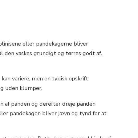
 blinisene eller pandekagerne bliver
al den vaskes grundigt og tørres godt af.
 kan variere, men en typisk opskrift
 og uden klumper.
ten af panden og derefter dreje panden
 eller pandekagen bliver jævn og tynd for at