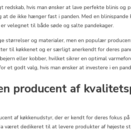
t redskab, hvis man ønsker at lave perfekte blinis og 
 og at de ikke hænger fast i panden. Med en blinispande
n er velegnet til både søde og salte pandekager.
ge størrelser og materialer, men en populær producent
kter til køkkenet og er særligt anerkendt for deres p
tøbejern eller kobber, hvilket sikrer en optimal varmef
or et godt valg, hvis man ønsker at investere i en pande
en producent af kvalitets
cent af køkkenudstyr, der er kendt for deres fokus på 
a været dedikeret til at levere produkter af højeste s