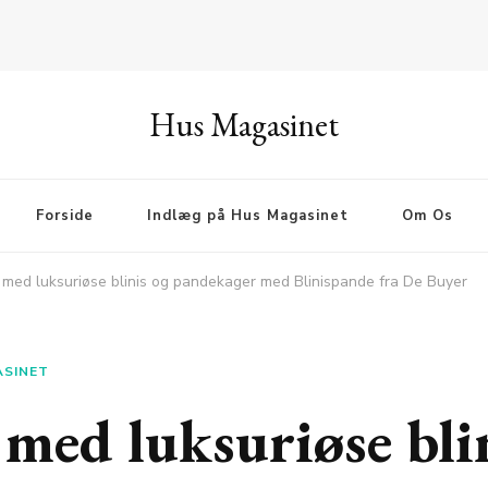
Hus Magasinet
Forside
Indlæg på Hus Magasinet
Om Os
 med luksuriøse blinis og pandekager med Blinispande fra De Buyer
ASINET
 med luksuriøse bli