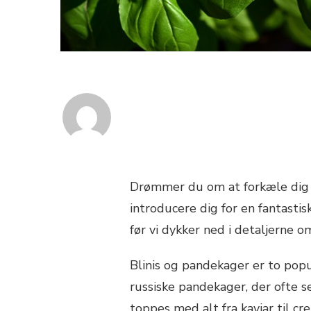
Drømmer du om at forkæle dig se
introducere dig for en fantastisk
før vi dykker ned i detaljerne 
Blinis og pandekager er to popul
russiske pandekager, der ofte s
toppes med alt fra kaviar til c