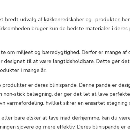
et bredt udvalg af køkkenredskaber og -produkter, he
ksomheden bruger kun de bedste materialer i deres p
te om miljøet og bæredygtighed. Derfor er mange af d
 designet til at være langtidsholdbare. Dette gør det 
rodukter i mange år.
produkter er deres blinispande. Denne pande er design
en non-stick belægning, der gør det let at lave perfe
vn varmefordeling, hvilket sikrer en ensartet stegning 
eller bare elsker at lave mad derhjemme, kan du være 
vningen sjovere og mere effektiv. Deres blinispande er 