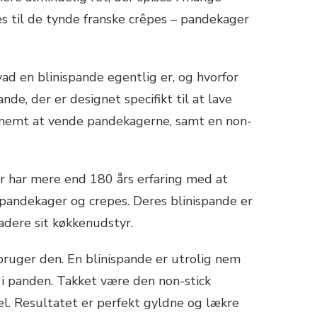
kes til de tynde franske crêpes – pandekager
vad en blinispande egentlig er, og hvorfor
nde, der er designet specifikt til at lave
t nemt at vende pandekagerne, samt en non-
er har mere end 180 års erfaring med at
 pandekager og crepes. Deres blinispande er
adere sit køkkenudstyr.
bruger den. En blinispande er utrolig nem
n i panden. Takket være den non-stick
l. Resultatet er perfekt gyldne og lækre