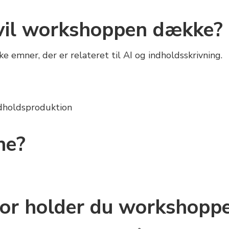
vil workshoppen dække?
emner, der er relateret til AI og indholdsskrivning.
dholdsproduktion
ne?
or holder du workshopp