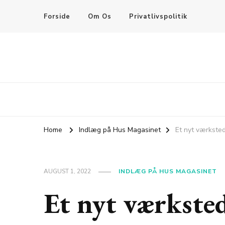
Forside
Om Os
Privatlivspolitik
Home
Indlæg på Hus Magasinet
Et nyt værksted
AUGUST 1, 2022
INDLÆG PÅ HUS MAGASINET
Et nyt værksted