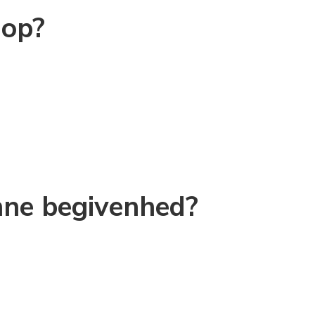
hop?
nne begivenhed?