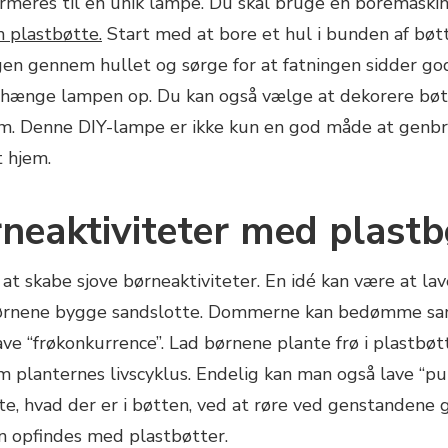
rmeres til en unik lampe. Du skal bruge en boremaskin
n plastbøtte.
Start med at bore et hul i bunden af bøtte
en gennem hullet og sørge for at fatningen sidder god
og hænge lampen op. Du kan også vælge at dekorere bøtt
jem. Denne DIY-lampe er ikke kun en god måde at genbr
t hjem.
neaktiviteter med plastb
 at skabe sjove børneaktiviteter. En idé kan være at la
ørnene bygge sandslotte. Dommerne kan bedømme sands
lave “frøkonkurrence”. Lad børnene plante frø i plastbøtt
 planternes livscyklus. Endelig kan man også lave “p
e, hvad der er i bøtten, ved at røre ved genstandene 
an opfindes med plastbøtter.