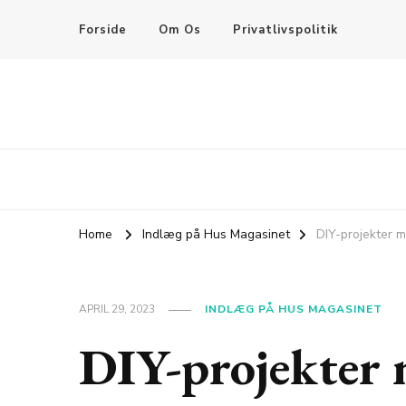
Forside
Om Os
Privatlivspolitik
Home
Indlæg på Hus Magasinet
DIY-projekter m
APRIL 29, 2023
INDLÆG PÅ HUS MAGASINET
DIY-projekter 