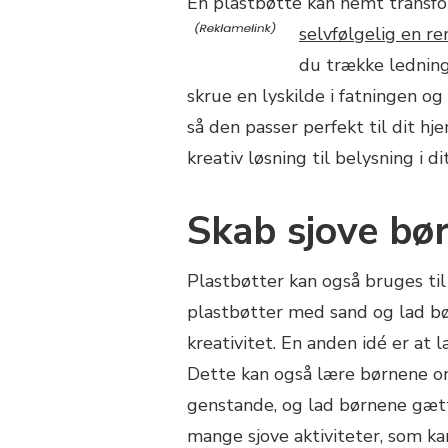
En plastbøtte kan nemt transfo
selvfølgelig en re
du trække ledning
skrue en lyskilde i fatningen 
så den passer perfekt til dit h
kreativ løsning til belysning i di
Skab sjove bør
Plastbøtter kan også bruges til
plastbøtter med sand og lad b
kreativitet. En anden idé er at 
Dette kan også lære børnene om
genstande, og lad børnene gætt
mange sjove aktiviteter, som k