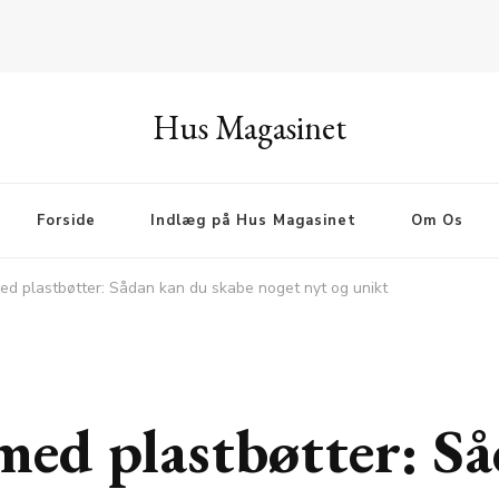
Hus Magasinet
Forside
Indlæg på Hus Magasinet
Om Os
ed plastbøtter: Sådan kan du skabe noget nyt og unikt
med plastbøtter: S