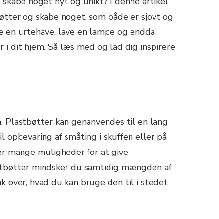
 skabe noget nyt og unikt? I denne artikel
øtter og skabe noget, som både er sjovt og
kabe en urtehave, lave en lampe og endda
 i dit hjem. Så læs med og lad dig inspirere
. Plastbøtter kan genanvendes til en lang
 opbevaring af småting i skuffen eller på
 er mange muligheder for at give
lastbøtter mindsker du samtidig mængden af
nk over, hvad du kan bruge den til i stedet