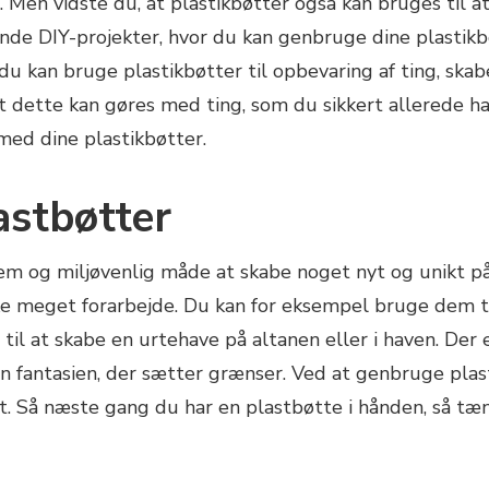
 Men vidste du, at plastikbøtter også kan bruges til at
nde DIY-projekter, hvor du kan genbruge dine plastikb
an du kan bruge plastikbøtter til opbevaring af ting, s
t dette kan gøres med ting, som du sikkert allerede har
 med dine plastikbøtter.
astbøtter
em og miljøvenlig måde at skabe noget nyt og unikt på
e meget forarbejde. Du kan for eksempel bruge dem til
il at skabe en urtehave på altanen eller i haven. Der
 kun fantasien, der sætter grænser. Ved at genbruge p
et. Så næste gang du har en plastbøtte i hånden, så tæ