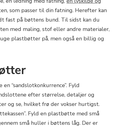
e, en ledning med fatning,
en lyskilde og
n, som passer til din fatning. Herefter kan
t fast på bøttens bund. Til sidst kan du
en med maling, stof eller andre materialer,
uge plastbøtter på, men også en billig og
øtter
ve en “sandslotkonkurrence”. Fyld
lottene efter størrelse, detaljer og
er og se, hvilket frø der vokser hurtigst.
uttekassen”. Fyld en plastbøtte med små
gennem små huller i bøttens låg. Der er