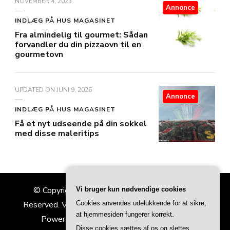
NOVEMBER 4, 2023
Annonce
INDLÆG PÅ HUS MAGASINET
Fra almindelig til gourmet: Sådan
forvandler du din pizzaovn til en
gourmetovn
UPDATED ON
JUNI 9, 2026
Annonce
INDLÆG PÅ HUS MAGASINET
Få et nyt udseende på din sokkel
med disse maleritips
© Copyright 2026
Hus Magasinet
. All Rights
Vi bruger kun nødvendige cookies
Reserved.
Vilva | Developed By
Blossom Themes
.
Cookies anvendes udelukkende for at sikre,
at hjemmesiden fungerer korrekt.
Powered by
WordPress
.
Privatlivspolitik
Disse cookies sættes af os og slettes