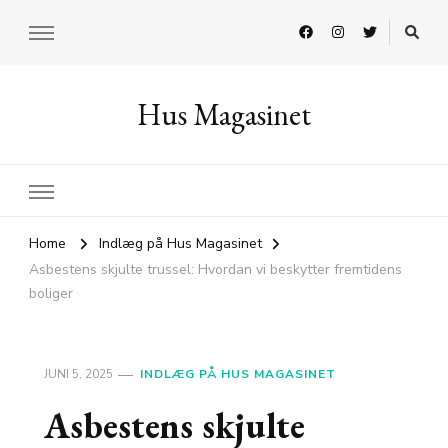
Hus Magasinet
Home
Indlæg på Hus Magasinet
Asbestens skjulte trussel: Hvordan vi beskytter fremtidens
boliger
JUNI 5, 2025
INDLÆG PÅ HUS MAGASINET
Asbestens skjulte